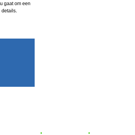
nu gaat om een 
 details.
l 10+ jaar garantie    
•
  gratis voorrijkosten*    
•
  offerte binnen 48 uur  