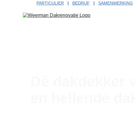
PARTICULIER
|
BEDRIJF
|
SAMENWERKING
Dé dakdekker vo
en hellende da
Voor particulieren, bedrijven én profession