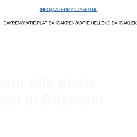
INFO@WEERMANDAKEN.NL
DAKRENOVATIE PLAT DAK
DAKRENOVATIE HELLEND DAK
DAKLE
or alle platte 
ken in Boxmeer
ele bouwpartners