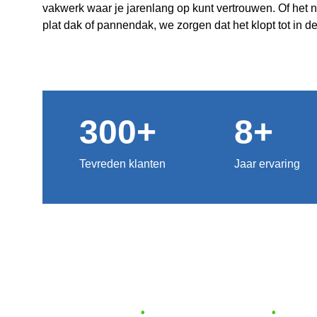
vakwerk waar je jarenlang op kunt vertrouwen. Of het 
plat dak of pannendak, we zorgen dat het klopt tot in de
300+
8+
Tevreden klanten
Jaar ervaring
•
  Altijd gratis dakinspectie    
•
  minimaa