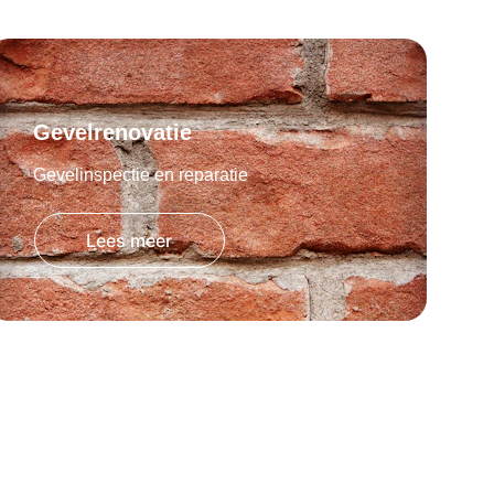
Gevelrenovatie
Gevelinspectie en reparatie
Lees meer
Schoorsteen
Plaatsing, reparatie of verwijdering