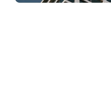
Dakonderhoud
Dakinspectie, reiniging en bescherming
Lees meer
Dakisolatie
Dakisolatie plaatsen of vervangen