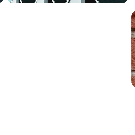
Zink en loodwerk
Afwatering en vogelwering
Lees meer
Dakraam of dakkapel
Plaatsen, reparatie, vervangen of 