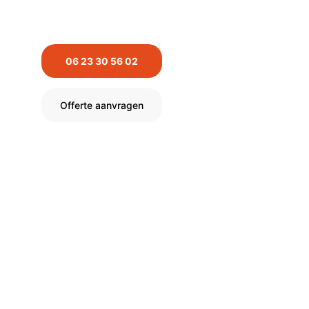
Neem contact met ons op voor vrijblijvend advies 
en een persoonlijke offerte.
06 23 30 56 02
Offerte aanvragen
Bij Weerman Daken is alleen de 
beste kwaliteit een optie