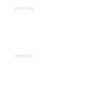
OVER ONS
Particulier
Bedrijven
Samenwerking
Over Weerman Daken
DIENSTEN
Gratis dakinspectie
Dakrenovatie plat dak
Dakrenovatie hellend dak
Schade of lekkage
Dakonderhoud
Dakisolatie
Zink & loodwerk