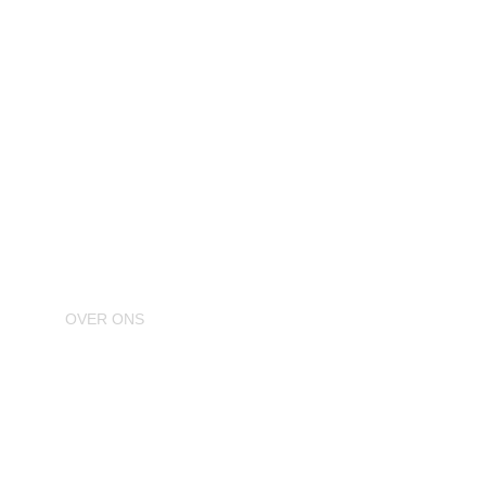
Bij Weerman Daken is alleen de 
beste kwaliteit een optie
OVER ONS
Particulier
Bedrijven
Samenwerking
Over Weerman Daken