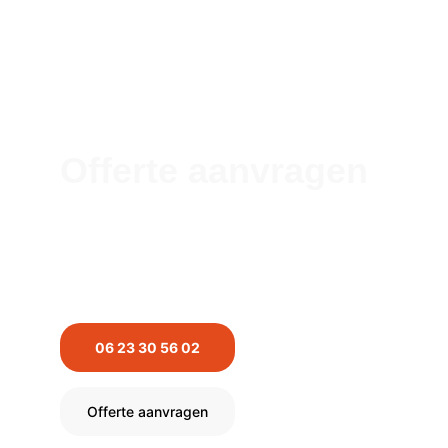
Offerte aanvragen
Neem contact met ons op voor vrijblijvend advies 
en een persoonlijke offerte.
06 23 30 56 02
Offerte aanvragen