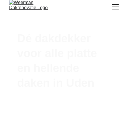
Dé dakdekker 
voor alle platte 
en hellende 
daken in Uden