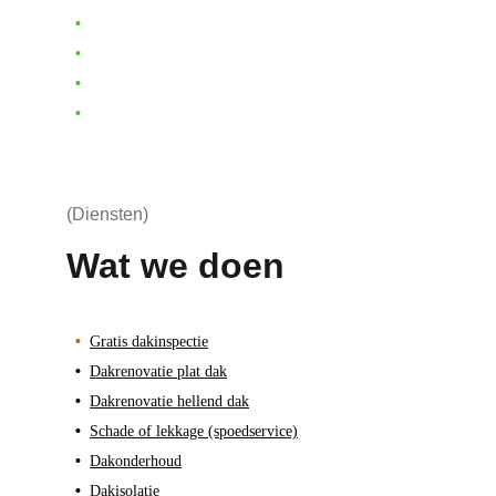
•
  Minimaal 10+ jaar garantie    
•
  Gratis voorrijkosten*    
•
  Offerte binnen 48 uur    
•
  Persoonlijke en snelle communicatie
(Diensten)
Wat we doen
•
Gratis dakinspectie
•
Dakrenovatie plat dak
•
Dakrenovatie hellend dak
•  
Schade of lekkage (spoedservice)
•  
Dakonderhoud
•
Dakisolatie