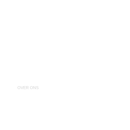
Bij Weerman Daken is alleen de 
beste kwaliteit een optie
OVER ONS
Particulier
Bedrijven
Samenwerking
Over Weerman Daken