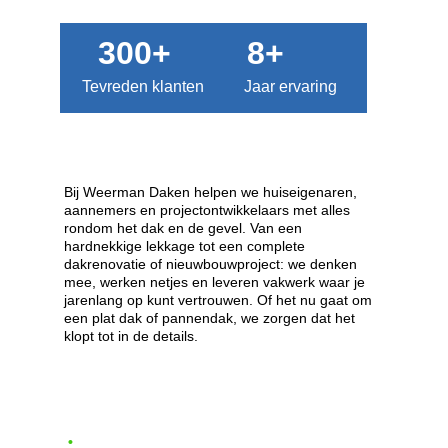
300+
8+
Tevreden klanten
Jaar ervaring
Bij Weerman Daken helpen we huiseigenaren, 
aannemers en projectontwikkelaars met alles 
rondom het dak en de gevel. Van een 
hardnekkige lekkage tot een complete 
dakrenovatie of nieuwbouwproject: we denken 
mee, werken netjes en leveren vakwerk waar je 
jarenlang op kunt vertrouwen. Of het nu gaat om 
een plat dak of pannendak, we zorgen dat het 
klopt tot in de details.
•
  Altijd gratis dakinspectie    