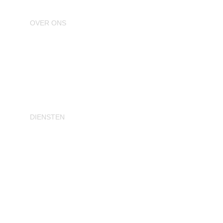
OVER ONS
Particulier
Bedrijven
Samenwerking
Over Weerman Daken
DIENSTEN
Gratis dakinspectie
Dakrenovatie plat dak
Dakrenovatie hellend dak
Schade of lekkage
Dakonderhoud
Dakisolatie
Zink & loodwerk