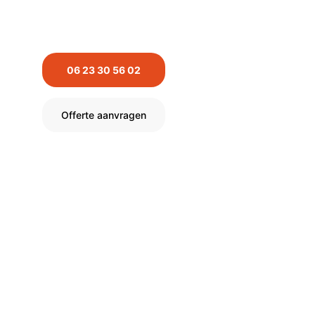
Neem contact met ons op voor vrijblijvend advies 
en een persoonlijke offerte.
06 23 30 56 02
Offerte aanvragen
Bij Weerman Daken is alleen de 
beste kwaliteit een optie