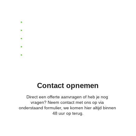
•
  Altijd gratis dakinspectie    
•
  minimaal 10+ jaar garantie    
•
  gratis voorrijkosten*    
•
  offerte binnen 48 uur    
•
  persoonlijke en snelle communicatie
Contact opnemen
Direct een offerte aanvragen of heb je nog 
vragen? Neem contact met ons op via 
onderstaand formulier, we komen hier altijd binnen 
48 uur op terug.