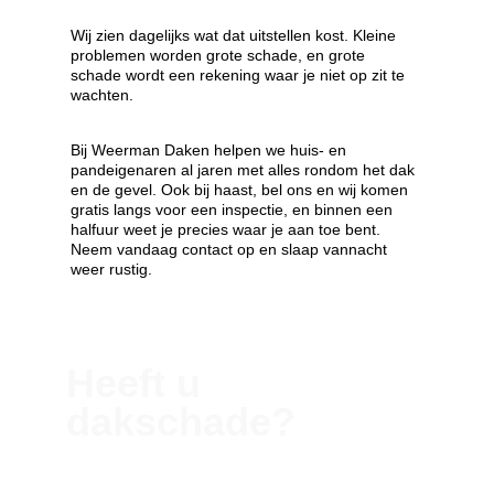
Wij zien dagelijks wat dat uitstellen kost. Kleine 
problemen worden grote schade, en grote 
schade wordt een rekening waar je niet op zit te 
wachten. 
Bij Weerman Daken helpen we huis- en 
pandeigenaren al jaren met alles rondom het dak 
en de gevel. Ook bij haast, bel ons en wij komen 
gratis langs voor een inspectie, en binnen een 
halfuur weet je precies waar je aan toe bent. 
Neem vandaag contact op en slaap vannacht 
weer rustig.
Heeft u 
dakschade
?
Neem contact met ons op voor vrijblijvend advies.