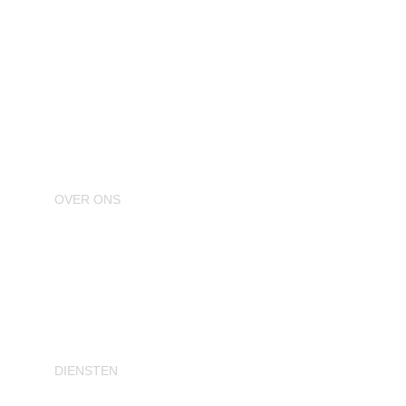
Bij Weerman Daken is alleen de 
beste kwaliteit een optie
OVER ONS
Particulier
Bedrijven
Samenwerking
Over Weerman Daken
DIENSTEN